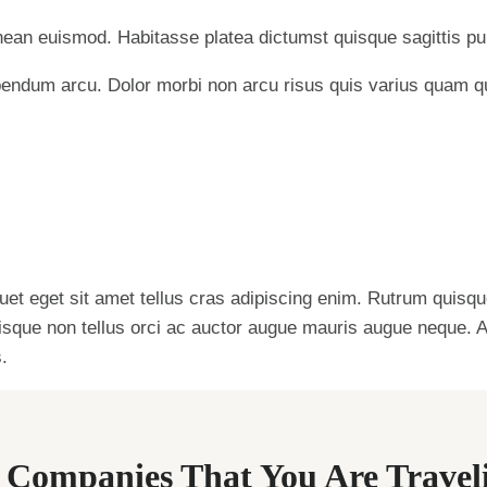
nean euismod. Habitasse platea dictumst quisque sagittis pur
bendum arcu. Dolor morbi non arcu risus quis varius quam qu
quet eget sit amet tellus cras adipiscing enim. Rutrum quisq
uisque non tellus orci ac auctor augue mauris augue neque.
.
 Companies That You Are Travel