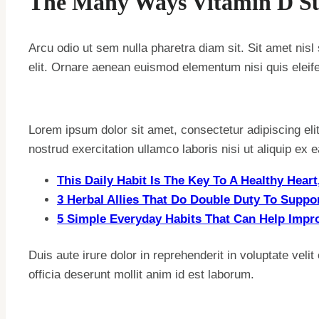
The Many Ways Vitamin D Su
Arcu odio ut sem nulla pharetra diam sit. Sit amet nis
elit. Ornare aenean euismod elementum nisi quis eleif
Lorem ipsum dolor sit amet, consectetur adipiscing eli
nostrud exercitation ullamco laboris nisi ut aliquip e
This Daily Habit Is The Key To A Healthy Hea
3 Herbal Allies That Do Double Duty To Suppo
5 Simple Everyday Habits That Can Help Imp
Duis aute irure dolor in reprehenderit in voluptate veli
officia deserunt mollit anim id est laborum.