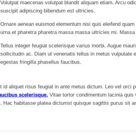
Volutpat maecenas volutpat blandit aliquam etiam. Arcu odio 
suscipit adipiscing bibendum est ultricies.
Ornare aenean euismod elementum nisi quis eleifend quam a
urna et pharetra pharetra massa massa ultricies mi. Mass
Tellus integer feugiat scelerisque varius morbi. Augue mau
sollicitudin ac. Diam ut venenatis tellus in metus vulputat
egestas fringilla phasellus faucibus.
 id aliquet risus feugiat in ante metus dictum. Leo vel orci 
aucibus scelerisque.
Vitae tortor condimentum lacinia quis 
. Hac habitasse platea dictumst quisque sagittis purus sit a