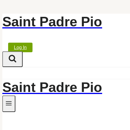
Saint Padre Pio
Skip
to
content
Log In
Saint Padre Pio