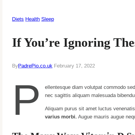
Diets
Health
Sleep
If You’re Ignoring The
By
PadrePio.co.uk
February 17, 2022
P
ellentesque diam volutpat commodo sed e
nec sagittis aliquam malesuada bibendum.
Aliquam purus sit amet luctus venenati
varius morbi.
Augue mauris augue neque 