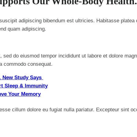
pports Our Whole-Body Health.
l suscipit adipiscing bibendum est ultricies. Habitasse plate
end quam adipiscing.
t, sed do eiusmod tempor incididunt ut labore et dolore mag
x ea commodo consequat.
rt, New Study Says
rt Sleep & Immunity
rove Your Memory
t esse cillum dolore eu fugiat nulla pariatur. Excepteur sint o