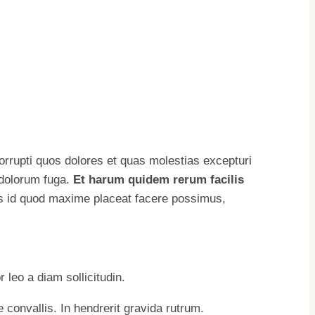
orrupti quos dolores et quas molestias excepturi
t dolorum fuga.
Et harum quidem rerum facilis
us id quod maxime placeat facere possimus,
 leo a diam sollicitudin.
convallis. In hendrerit gravida rutrum.