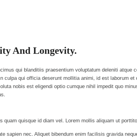
ity And Longevity.
imus qui blanditiis praesentium voluptatum deleniti atque c
in culpa qui officia deserunt mollitia animi, id est laborum e
luta nobis est eligendi optio cumque nihil impedit quo min
us.
s quam quisque id diam vel. Lorem mollis aliquam ut porttitor
e sapien nec. Aliquet bibendum enim facilisis gravida neque 