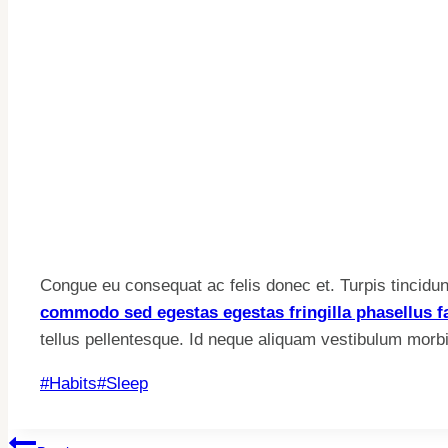
Congue eu consequat ac felis donec et. Turpis tincidunt
commodo sed egestas egestas fringilla phasellus f
tellus pellentesque. Id neque aliquam vestibulum morbi
Post
#
Habits
#
Sleep
Tags: