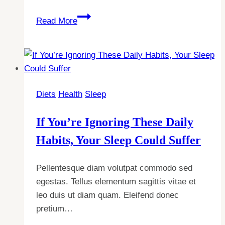
This
Read More
Happens
In
Your
Body
One
Diets
Health
Sleep
Billion
Times
If You’re Ignoring These Daily
Per
Second
Habits, Your Sleep Could Suffer
—
Stop
Pellentesque diam volutpat commodo sed
Ignoring
egestas. Tellus elementum sagittis vitae et
It
leo duis ut diam quam. Eleifend donec
pretium…