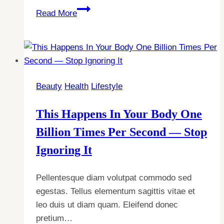
This
Read More
Is
The
Biggest
Red
Flag
Beauty
Health
Lifestyle
In
A
This Happens In Your Body One
Multivitamin
You
Billion Times Per Second — Stop
Shouldn’t
Ignoring It
Ignore
Pellentesque diam volutpat commodo sed
egestas. Tellus elementum sagittis vitae et
leo duis ut diam quam. Eleifend donec
pretium…