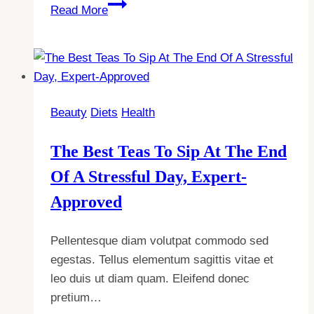
These
Read More
Are
The
21
Best
Omega-
Beauty
Diets
Health
3
Supplements
The Best Teas To Sip At The End
On
The
Of A Stressful Day, Expert-
Market
Approved
Right
Now
Pellentesque diam volutpat commodo sed
egestas. Tellus elementum sagittis vitae et
leo duis ut diam quam. Eleifend donec
pretium…