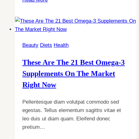
Everyday
Habits
That
Can
Help
Beauty
Diets
Health
Improve
Your
These Are The 21 Best Omega-3
Memory
Supplements On The Market
Right Now
Pellentesque diam volutpat commodo sed
egestas. Tellus elementum sagittis vitae et
leo duis ut diam quam. Eleifend donec
pretium…