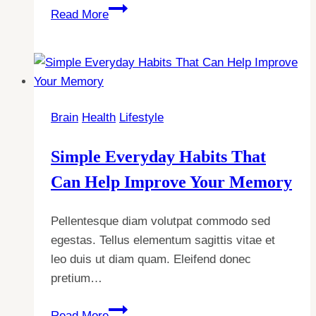
If
Read More
You’re
Ignoring
These
Daily
Habits,
Brain
Health
Lifestyle
Your
Sleep
Simple Everyday Habits That
Could
Suffer
Can Help Improve Your Memory
Pellentesque diam volutpat commodo sed
egestas. Tellus elementum sagittis vitae et
leo duis ut diam quam. Eleifend donec
pretium…
Simple
Read More