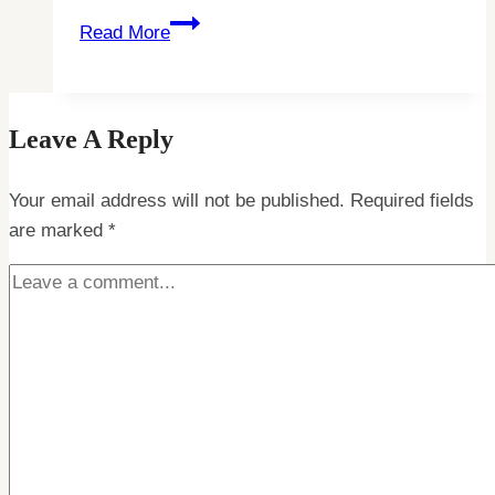
The
Read More
Best
Teas
To
Leave A Reply
Sip
At
Your email address will not be published.
The
Required fields
are marked
*
End
Of
A
Stressful
Day,
Expert-
Approved