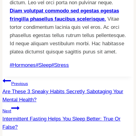
dictum. Leo vel orci porta non pulvinar neque.
Diam volutpat commodo sed egestas egestas
fringilla phasellus faucibus scelerisque.
Vitae
tortor condimentum lacinia quis vel eros. Ac orci
phasellus egestas tellus rutrum tellus pellentesque.
Id neque aliquam vestibulum morbi. Hac habitasse
platea dictumst quisque sagittis purus sit amet.
Post
#
Hormones
#
Sleep
#
Stress
Tags:
Post
Previous
Are These 3 Sneaky Habits Secretly Sabotaging Your
Navigation
Mental Health?
Next
Intermittent Fasting Helps You Sleep Better: True Or
False?